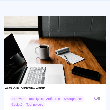
Credits image : Andrew Neel / Unsplash
0
Hardware
Intelligence Artificielle
Smartphones
Société
Technologie