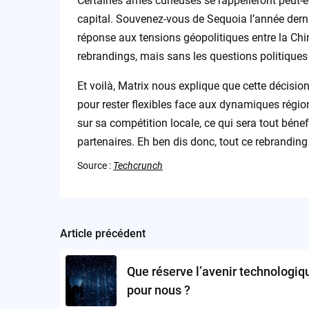
Certaines âmes curieuses se rappelleront peut-ê
capital. Souvenez-vous de Sequoia l’année derniè
réponse aux tensions géopolitiques entre la Chin
rebrandings, mais sans les questions politiques 
Et voilà, Matrix nous explique que cette décision
pour rester flexibles face aux dynamiques régi
sur sa compétition locale, ce qui sera tout bénef’
partenaires. Eh ben dis donc, tout ce rebranding
Source :
Techcrunch
Article précédent
Post
navigation
Que réserve l’avenir technologiq
pour nous ?