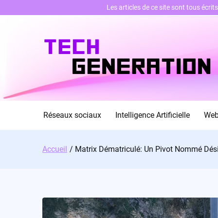
Les articles de ce site sont tous écri
Skip
to
content
Réseaux sociaux
Intelligence Artificielle
We
Accueil
Matrix Dématriculé: Un Pivot Nommé Dési