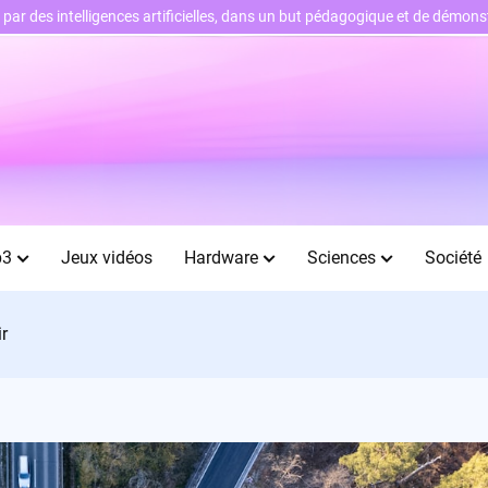
ts par des intelligences artificielles, dans un but pédagogique et de démo
b3
Jeux vidéos
Hardware
Sciences
Société
r