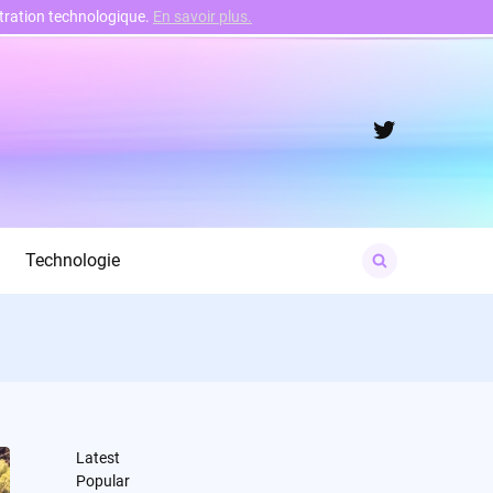
nstration technologique.
En savoir plus.
Twitter
Search
Technologie
for:
Latest
Popular