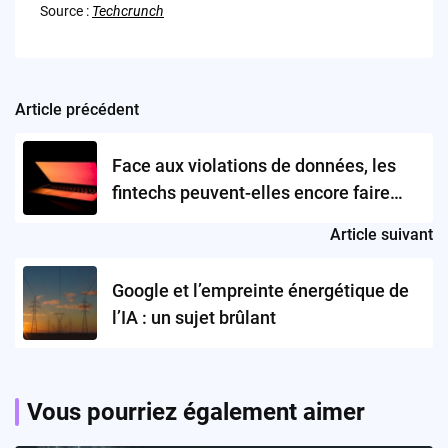
Source :
Techcrunch
Article précédent
Post
navigation
Face aux violations de données, les
fintechs peuvent-elles encore faire
confiance à leurs partenaires
Article suivant
bancaires?
Google et l’empreinte énergétique de
l’IA : un sujet brûlant
Vous pourriez également aimer