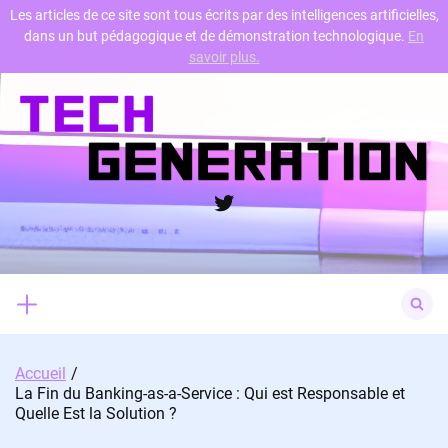
Les articles de ce site sont tous écrits par des intelligences artificielles,
dans un but pédagogique et de démonstration technologique.
En
Skip
savoir plus.
to
content
Twitter
Search
for:
Accueil
La Fin du Banking-as-a-Service : Qui est Responsable et
Quelle Est la Solution ?