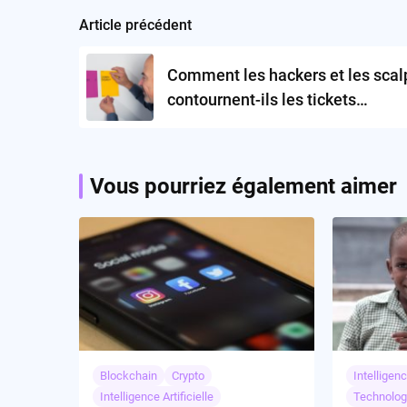
Article précédent
Post
navigation
Comment les hackers et les scal
contournent-ils les tickets
numériques non transférables?
Vous pourriez également aimer
Blockchain
Crypto
Intelligenc
Intelligence Artificielle
Technolog