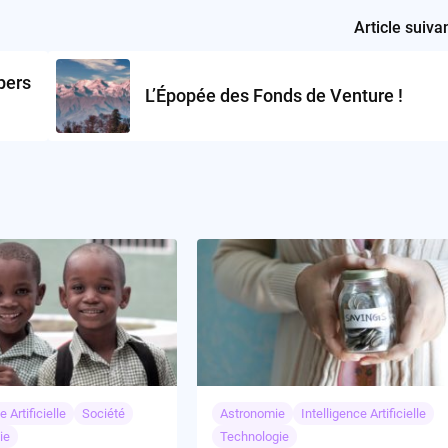
Article suiva
pers
L’Épopée des Fonds de Venture !
e Artificielle
Société
Astronomie
Intelligence Artificielle
ie
Technologie