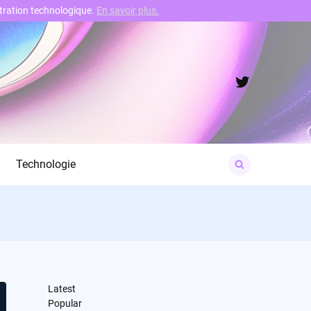
nstration technologique.
En savoir plus.
Twitter
Search
Technologie
for:
Latest
Popular