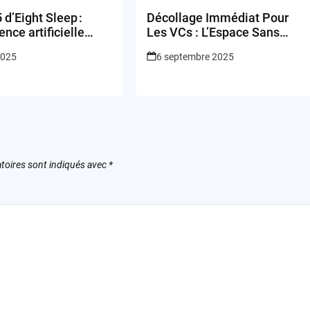
 d’Eight Sleep :
Décollage Immédiat Pour
gence artificielle
Les VCs : L’Espace Sans
e réinventer nos
Prendre la Fuseée
2025
6 septembre 2025
toires sont indiqués avec
*