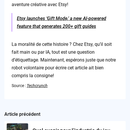
aventure créative avec Etsy!
Etsy launches ‘Gift Mode,’ a new AI-powered
feature that generates 200+ gift guides
La moralité de cette histoire ? Chez Etsy, qu’il soit
fait main ou par IA, tout est une question
d’étiquettage. Maintenant, espérons juste que notre
robot volontaire pour écrire cet article ait bien
compris la consigne!
Source :
Techcrunch
Article précédent
Post
navigation