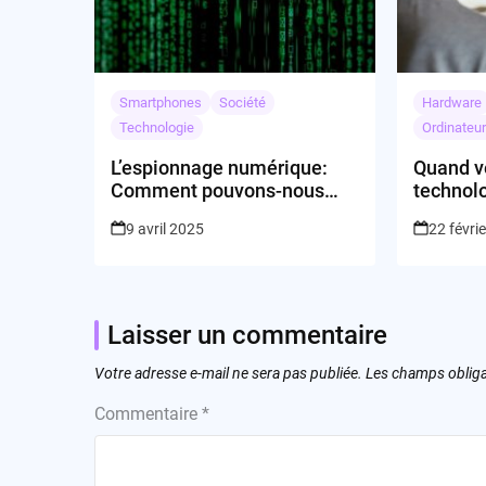
Smartphones
Société
Hardware
Technologie
Ordinateu
L’espionnage numérique:
Quand v
Comment pouvons-nous
technolo
garantir notre sécurité?
du gluc
9 avril 2025
22 févri
invasiv
Laisser un commentaire
Votre adresse e-mail ne sera pas publiée.
Les champs obliga
Commentaire
*