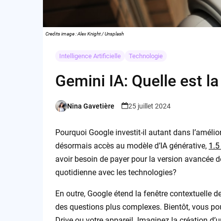
Credits image : Alex Knight / Unsplash
Intelligence Artificielle
Technologie
Gemini IA: Quelle est l
Nina Gavetière
25 juillet 2024
Posted
by
Pourquoi Google investit-il autant dans l’amélior
désormais accès au modèle d’IA générative,
1.5
avoir besoin de payer pour la version avancée d
quotidienne avec les technologies?
En outre, Google étend la fenêtre contextuelle d
des questions plus complexes. Bientôt, vous po
Drive ou votre appareil. Imaginez la création d