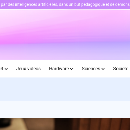
ts par des intelligences artificielles, dans un but pédagogique et de démo
b3
Jeux vidéos
Hardware
Sciences
Société