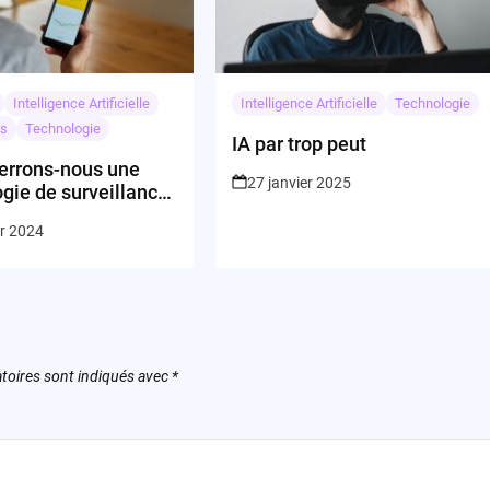
Intelligence Artificielle
Intelligence Artificielle
Technologie
rs
Technologie
IA par trop peut
errons-nous une
27 janvier 2025
gie de surveillance
ose totalement non
er 2024
e?
toires sont indiqués avec
*