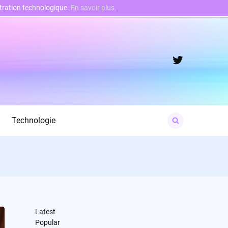
nstration technologique.
En savoir plus.
Twitter
Search
Technologie
for:
Latest
Popular