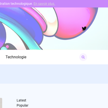
nstration technologique.
En savoir plus.
Twitter
Search
Technologie
for:
Latest
Popular