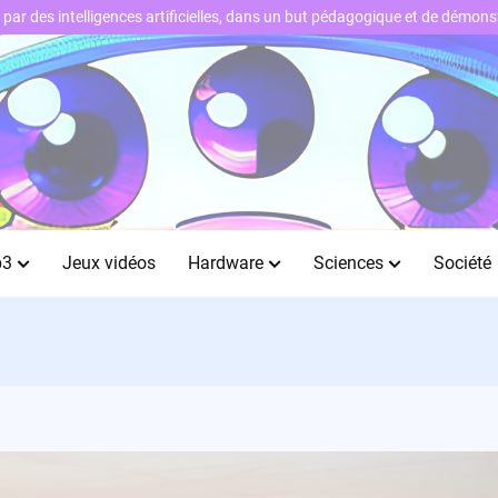
ts par des intelligences artificielles, dans un but pédagogique et de démo
b3
Jeux vidéos
Hardware
Sciences
Société