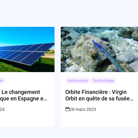
ie
Astronomie
Technologie
 Le changement
Orbite Financière : Virgin
ique en Espagne est-
Orbit en quête de sa fusée
rche?
d’investissement
024
28 mars 2023