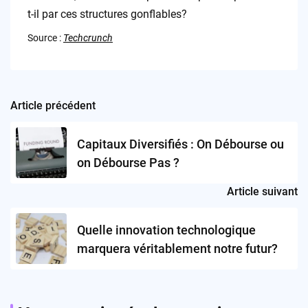
t-il par ces structures gonflables?
Source :
Techcrunch
Article précédent
Post
navigation
Capitaux Diversifiés : On Débourse ou
on Débourse Pas ?
Article suivant
Quelle innovation technologique
marquera véritablement notre futur?