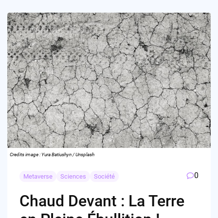
Credits image : Yura Batiushyn / Unsplash
0
Metaverse
Sciences
Société
Chaud Devant : La Terre