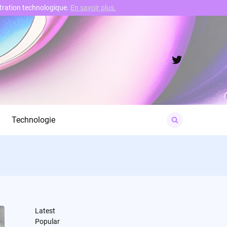
nstration technologique.
En savoir plus.
Twitter
Search
Technologie
for:
Latest
Popular