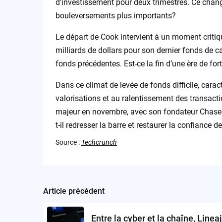
d’investissement pour deux trimestres. Ce chang
bouleversements plus importants?
Le départ de Cook intervient à un moment critiq
milliards de dollars pour son dernier fonds de c
fonds précédentes. Est-ce la fin d’une ère de fo
Dans ce climat de levée de fonds difficile, cara
valorisations et au ralentissement des transac
majeur en novembre, avec son fondateur Chase 
t-il redresser la barre et restaurer la confiance d
Source :
Techcrunch
Article précédent
Post
navigation
Entre la cyber et la chaîne, Linea