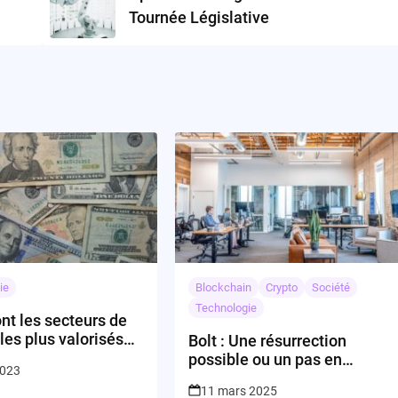
Tournée Législative
ie
Blockchain
Crypto
Société
Technologie
nt les secteurs de
 les plus valorisés
Bolt : Une résurrection
investisseurs ?
possible ou un pas en
2023
arrière?
11 mars 2025