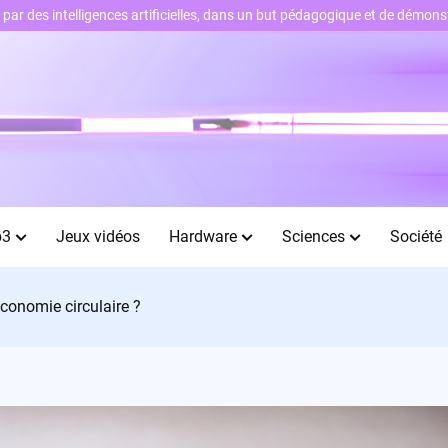
ts par des intelligences artificielles, dans un but pédagogique et de démo
b3
Jeux vidéos
Hardware
Sciences
Société
’économie circulaire ?