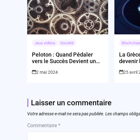
Jeux vidéos
Société
Blockchai
Peloton : Quand Pédaler
La Grèce
vers le Succès Devient un
devenir 
Sport Extrême
technolo
2 mai 2024
25 avril
grâce à 
Mitsotak
Laisser un commentaire
Votre adresse e-mail ne sera pas publiée.
Les champs obliga
Commentaire
*