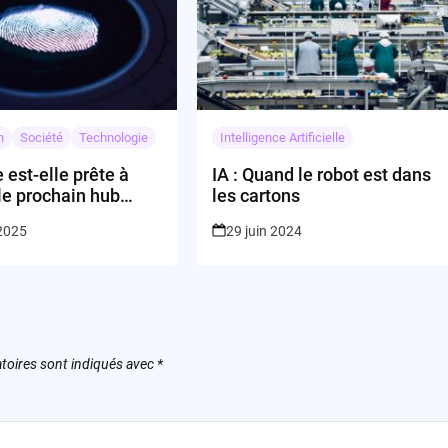
n
Société
Technologie
Intelligence Artificielle
 est-elle prête à
IA : Quand le robot est dans
le prochain hub
les cartons
gique de l’Europe
 2025
29 juin 2024
Kyriakos
is ?
toires sont indiqués avec
*