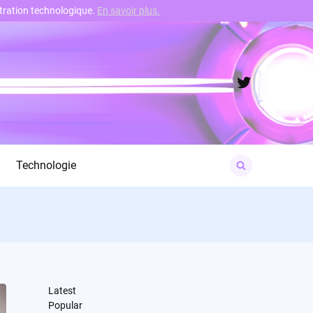
nstration technologique.
En savoir plus.
Twitter
Search
Technologie
for:
Latest
Popular