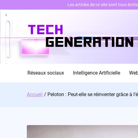
Les articles de ce site sont tous écri
Skip
to
content
Réseaux sociaux
Intelligence Artificielle
We
Accueil
Peloton : Peut-elle se réinventer grâce à l