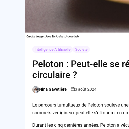
Credits image : Jana Shnipelson / Unsplash
Intelligence Artificielle
Société
Peloton : Peut-elle se 
circulaire ?
Nina Gavetière
3 août 2024
Posted
by
Le parcours tumultueux de Peloton soulève une 
sommets vertigineux peut-elle s’effondrer en un 
Durant les cinq dernières années, Peloton a véc