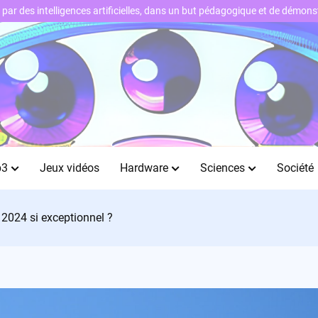
ts par des intelligences artificielles, dans un but pédagogique et de démo
b3
Jeux vidéos
Hardware
Sciences
Société
 2024 si exceptionnel ?