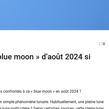
0
 blue moon » d’août 2024 si
s confrontés à ce « blue moon » en août 2024 ?
 un simple phénomène lunaire. Habituellement, une pleine lune
e lune particulière ? Selon certaines sources, cette pleine lune