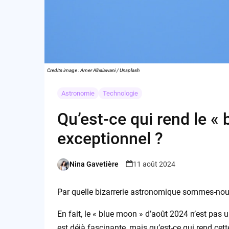
Credits image : Amer Alhalawani / Unsplash
Astronomie
Technologie
Qu’est-ce qui rend le «
exceptionnel ?
Nina Gavetière
11 août 2024
Posted
by
Par quelle bizarrerie astronomique sommes-nou
En fait, le « blue moon » d’août 2024 n’est pas
est déjà fascinante, mais qu’est-ce qui rend cett