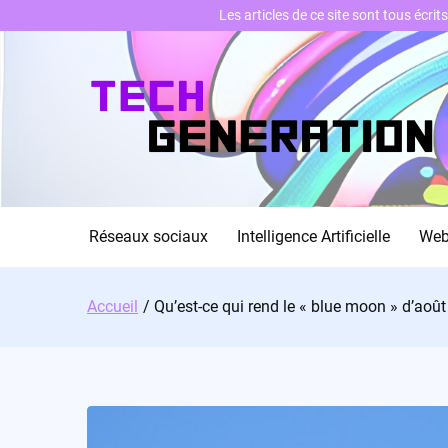
Les articles de ce site sont tous écri
Skip
to
content
Réseaux sociaux
Intelligence Artificielle
We
Accueil
Qu’est-ce qui rend le « blue moon » d’août