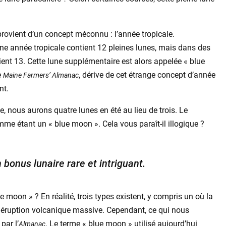
provient d’un concept méconnu : l’année tropicale.
e année tropicale contient 12 pleines lunes, mais dans des
ent 13. Cette lune supplémentaire est alors appelée « blue
e
, dérive de cet étrange concept d’année
Maine Farmers’ Almanac
nt.
e, nous aurons quatre lunes en été au lieu de trois. Le
me étant un « blue moon ». Cela vous paraît-il illogique ?
bonus lunaire rare et intriguant.
ue moon » ? En réalité, trois types existent, y compris un où la
e éruption volcanique massive. Cependant, ce qui nous
par l’
. Le terme « blue moon » utilisé aujourd’hui
Almanac