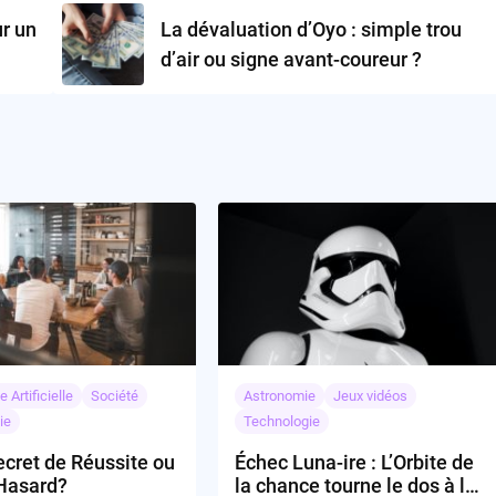
ur un
La dévaluation d’Oyo : simple trou
d’air ou signe avant-coureur ?
e Artificielle
Société
Astronomie
Jeux vidéos
ie
Technologie
cret de Réussite ou
Échec Luna-ire : L’Orbite de
Hasard?
la chance tourne le dos à la