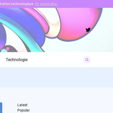
nstration technologique.
En savoir plus.
Twitter
Search
Technologie
for:
Latest
Popular