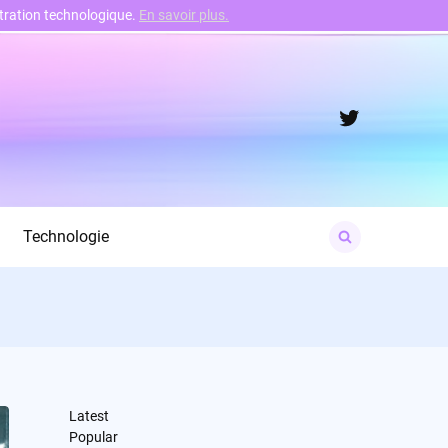
nstration technologique.
En savoir plus.
Twitter
Search
Technologie
for:
Latest
Popular