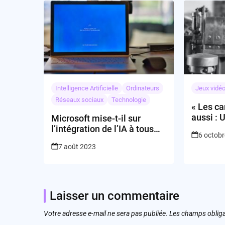
Intelligence Artificielle
Ordinateurs
Jeux vidé
Réseaux sociaux
Technologie
« Les c
aussi : 
Microsoft mise-t-il sur
Quest, 
l’intégration de l’IA à tous
6 octob
steampu
ses produits?
7 août 2023
société 
Laisser un commentaire
Votre adresse e-mail ne sera pas publiée.
Les champs obliga