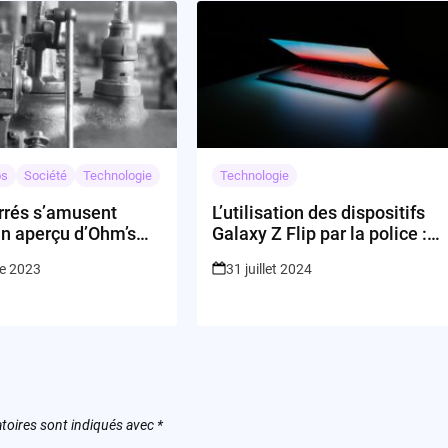
os
Société
Technologie
Technologie
arrés s’amusent
L’utilisation des dispositifs
Un aperçu d’Ohm’s
Galaxy Z Flip par la police :
la convergence du
solution innovante ou
re 2023
31 juillet 2024
nk et des jeux de
gadget problématique?
»
toires sont indiqués avec
*