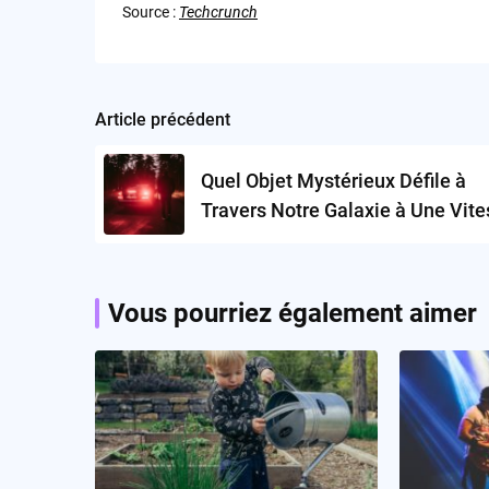
Source :
Techcrunch
Article précédent
Post
navigation
Quel Objet Mystérieux Défile à
Travers Notre Galaxie à Une Vit
Inégalée?
Vous pourriez également aimer