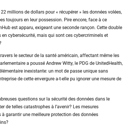
2 millions de dollars pour « récupérer » les données volées,
es toujours en leur possession. Pire encore, face à ce
mHub est apparu, exigeant une seconde rançon. Cette double
s en cybersécurité, mais qui sont ces cybercriminels et
?
travers le secteur de la santé américain, affectant même les
 parlementaire a poussé Andrew Witty, le PDG de UnitedHealth,
é élémentaire inexistante: un mot de passe unique sans
treprise de cette envergure a-t-elle pu ignorer une mesure de
breuses questions sur la sécurité des données dans le
ter de telles catastrophes à l’avenir? Les mesures
 à garantir une meilleure protection des données
ains?