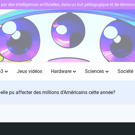
ts par des intelligences artificielles, dans un but pédagogique et de démo
b3
Jeux vidéos
Hardware
Sciences
Société
le pu affecter des millions d’Américains cette année?