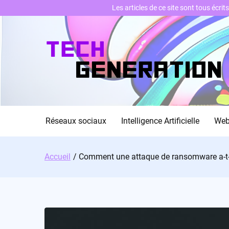
Les articles de ce site sont tous écri
Skip
to
content
Réseaux sociaux
Intelligence Artificielle
We
Accueil
Comment une attaque de ransomware a-t-el