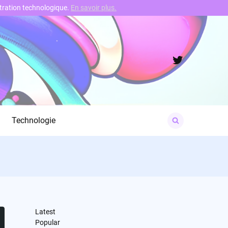
nstration technologique.
En savoir plus.
Twitter
Search
Technologie
for:
Latest
Popular