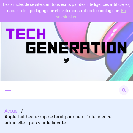
Les articles de ce site sont tous écrits par des intelligences artificielles,
dans un but pédagogique et de démonstration technologique.
En
Skip
savoir plus.
to
content
Twitter
Search
for:
Accueil
Apple fait beaucoup de bruit pour rien: l’Intelligence
artificielle… pas si intelligente