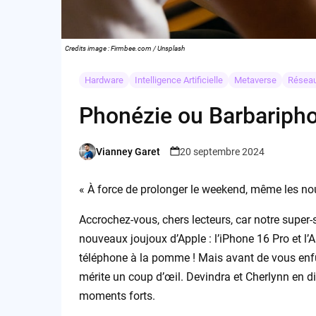
Credits image : Firmbee.com / Unsplash
Hardware
Intelligence Artificielle
Metaverse
Réseau
Phonézie ou Barbariph
Vianney Garet
20 septembre 2024
Posted
by
« À force de prolonger le weekend, même les nou
Accrochez-vous, chers lecteurs, car notre super-
nouveaux joujoux d’Apple : l’iPhone 16 Pro et l’
téléphone à la pomme ! Mais avant de vous enfu
mérite un coup d’œil. Devindra et Cherlynn en dis
moments forts.