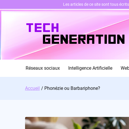
Les articles de ce site sont tous écri
Skip
to
content
Réseaux sociaux
Intelligence Artificielle
We
Accueil
Phonézie ou Barbariphone?