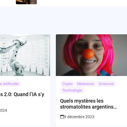
e Artificielle
Crypto
Metaverse
Sciences
Technologie
 2.0: Quand l’IA s’y
Quels mystères les
stromatolites argentins
 2024
révèlent-ils sur l’origine de
9 décembre 2023
la vie ?