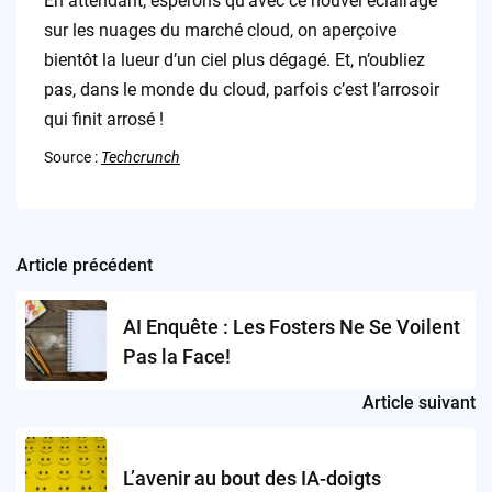
En attendant, espérons qu’avec ce nouvel éclairage
sur les nuages du marché cloud, on aperçoive
bientôt la lueur d’un ciel plus dégagé. Et, n’oubliez
pas, dans le monde du cloud, parfois c’est l’arrosoir
qui finit arrosé !
Source :
Techcrunch
Article précédent
Post
navigation
AI Enquête : Les Fosters Ne Se Voilent
Pas la Face!
Article suivant
L’avenir au bout des IA-doigts