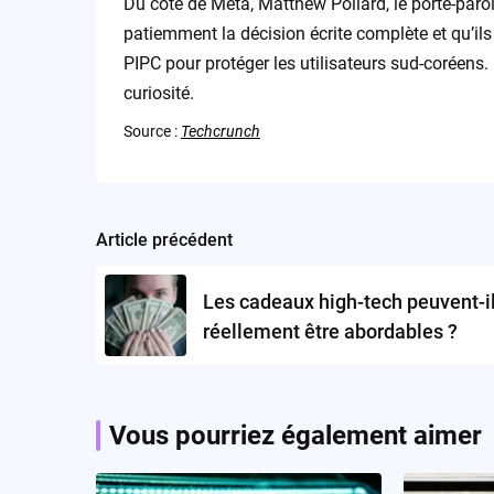
Du côté de Meta, Matthew Pollard, le porte-parole,
patiemment la décision écrite complète et qu’ils
PIPC pour protéger les utilisateurs sud-coréens.
curiosité.
Source :
Techcrunch
Article précédent
Post
navigation
Les cadeaux high-tech peuvent-i
réellement être abordables ?
Vous pourriez également aimer