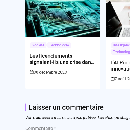
Société
Technologie
Intelligenc
Technolog
Les licenciements
signalent-ils une crise dans
L’AI Pin
la cybersécurité ?
innovati
30 décembre 2023
venir?
7 août 
Laisser un commentaire
Votre adresse e-mail ne sera pas publiée.
Les champs obliga
Commentaire
*