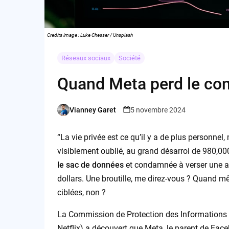
Credits image : Luke Chesser / Unsplash
Réseaux sociaux
Société
Quand Meta perd le cont
Vianney Garet
5 novembre 2024
Posted
by
“La vie privée est ce qu’il y a de plus personne
visiblement oublié, au grand désarroi de 980,00
le sac de données
et condamnée à verser une a
dollars. Une broutille, me direz-vous ? Quand m
ciblées, non ?
La Commission de Protection des Informations P
Netflix) a découvert que Meta, le parent de Face