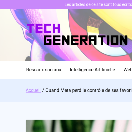
Les articles de ce site sont tous écri
Skip
to
content
Réseaux sociaux
Intelligence Artificielle
We
Accueil
Quand Meta perd le contrôle de ses favori