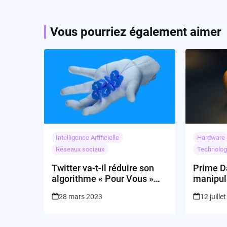
Vous pourriez également aimer
Intelligence Artificielle
Hardware
Réseaux sociaux
Technolog
Twitter va-t-il réduire son
Prime Da
algorithme « Pour Vous »
manipul
aux seuls comptes vérifiés ?
promos 
28 mars 2023
12 juille