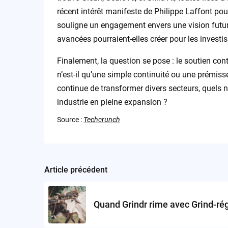
récent intérêt manifeste de Philippe Laffont po
souligne un engagement envers une vision futur
avancées pourraient-elles créer pour les investis
Finalement, la question se pose : le soutien co
n’est-il qu’une simple continuité ou une prémiss
continue de transformer divers secteurs, quels 
industrie en pleine expansion ?
Source :
Techcrunch
Article précédent
Post
navigation
Quand Grindr rime avec Grind-rég