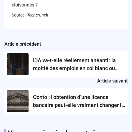
cloisonnés ?
Source :
Techcrunch
Article précédent
Post
navigation
L’IA va-t-elle réellement anéantir la
moitié des emplois en col blanc ou
s’agit-il d’une stratégie de
Article suivant
communication des grands patrons ?
Qonto : l’obtention d’une licence
bancaire peut-elle vraiment changer la
donne ?