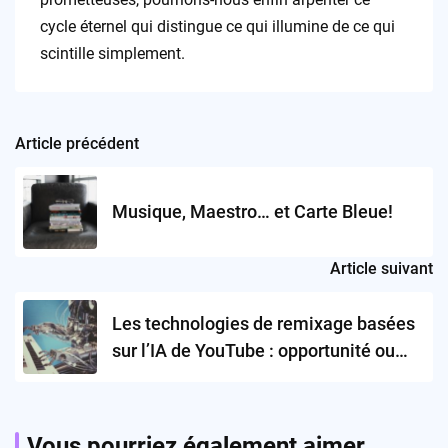
cycle éternel qui distingue ce qui illumine de ce qui
scintille simplement.
Article précédent
Post
navigation
Musique, Maestro… et Carte Bleue!
Article suivant
Les technologies de remixage basées
sur l’IA de YouTube : opportunité ou
menace pour l’industrie musicale?
Vous pourriez également aimer