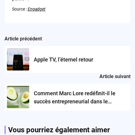
Source :
Engadget
Article précédent
Post
navigation
Apple TV, l’éternel retour
Article suivant
Comment Marc Lore redéfinit-il le
succès entrepreneurial dans le
domaine de la livraison alimentaire ?
Vous pourriez également aimer