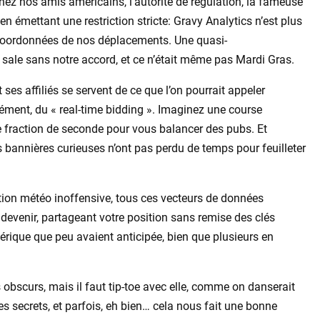
ez nos amis américains, l’autorité de régulation, la fameuse
en émettant une restriction stricte: Gravy Analytics n’est plus
coordonnées de nos déplacements. Une quasi-
sale sans notre accord, et ce n’était même pas Mardi Gras.
 ses affiliés se servent de ce que l’on pourrait appeler
cisément, du « real-time bidding ». Imaginez une course
e fraction de seconde pour vous balancer des pubs. Et
 bannières curieuses n’ont pas perdu de temps pour feuilleter
ation météo inoffensive, tous ces vecteurs de données
devenir, partageant votre position sans remise des clés
rique que peu avaient anticipée, bien que plusieurs en
obscurs, mais il faut tip-toe avec elle, comme on danserait
es secrets, et parfois, eh bien… cela nous fait une bonne