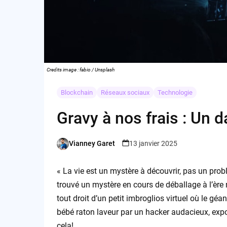
Credits image : fabio / Unsplash
Blockchain
Réseaux sociaux
Technologie
Gravy à nos frais : Un 
Vianney Garet
13 janvier 2025
Posted
by
« La vie est un mystère à découvrir, pas un probl
trouvé un mystère en cours de déballage à l’ère
tout droit d’un petit imbroglios virtuel où le gé
bébé raton laveur par un hacker audacieux, exp
cela!