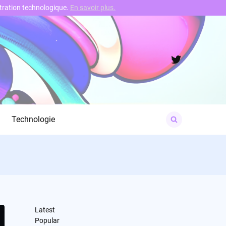
nstration technologique.
En savoir plus.
Twitter
Search
Technologie
for:
Latest
Popular