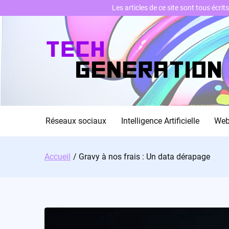
Les articles de ce site sont tous écri
Skip
to
content
Réseaux sociaux
Intelligence Artificielle
We
Accueil
Gravy à nos frais : Un data dérapage