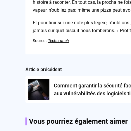
histoire à raconter. En tout cas, la prochaine fo
vapeur, n’oubliez pas: même une pizza peut avoi
Et pour finir sur une note plus légère, n’oublio
jamais sur quel biscuit nous tomberons. » Profit
Source :
Techcrunch
Article précédent
Post
navigation
Comment garantir la sécurité fa
aux vulnérabilités des logiciels t
Vous pourriez également aimer