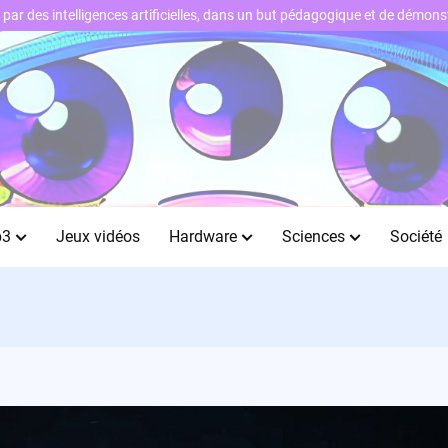
ts par des intelligences artificielles, dans un but pédagogique et de démo
b3
Jeux vidéos
Hardware
Sciences
Société