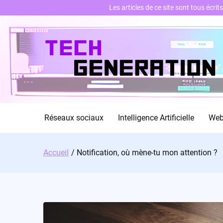
Les articles de ce site sont tous écri
Skip
to
content
Réseaux sociaux
Intelligence Artificielle
We
Accueil
Notification, où mène-tu mon attention ?