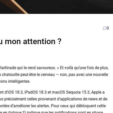
0
u mon attention ?
a tartinade qui le rend savoureux. » Et voilà qu’une fois de plus,
s chatouille peut-être le cerveau — non, pas avec une nouvelle
ons intelligentes.
ent d’iOS 18.3, iPadOS 18.3 et macOS Sequoia 15.3, Apple a
lus précisément celles provenant d’applications de news et de
anière d’améliorer les alertes. Pour ceux qui débloquent cette
e en italique ?) indique que les notifications sont en phase