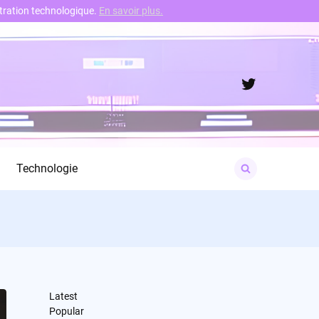
nstration technologique.
En savoir plus.
Twitter
Search
Technologie
for:
Latest
Popular