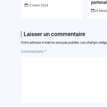
technologie nous met l’eau
partenai
12 mars 2024
à la bouche!
25 févri
Laisser un commentaire
Votre adresse e-mail ne sera pas publiée.
Les champs obliga
Commentaire
*