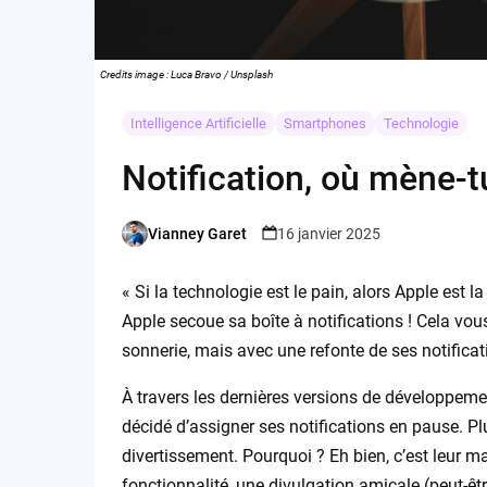
Credits image : Luca Bravo / Unsplash
Intelligence Artificielle
Smartphones
Technologie
Notification, où mène-t
Vianney Garet
16 janvier 2025
Posted
by
« Si la technologie est le pain, alors Apple est l
Apple secoue sa boîte à notifications ! Cela vou
sonnerie, mais avec une refonte de ses notificati
À travers les dernières versions de développem
décidé d’assigner ses notifications en pause. P
divertissement. Pourquoi ? Eh bien, c’est leur m
fonctionnalité, une divulgation amicale (peut-êtr