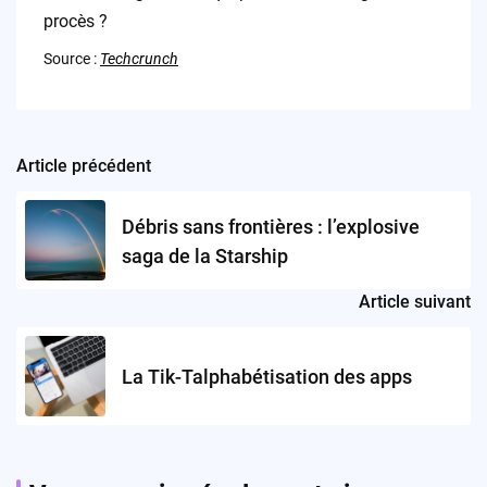
procès ?
Source :
Techcrunch
Article précédent
Post
navigation
Débris sans frontières : l’explosive
saga de la Starship
Article suivant
La Tik-Talphabétisation des apps