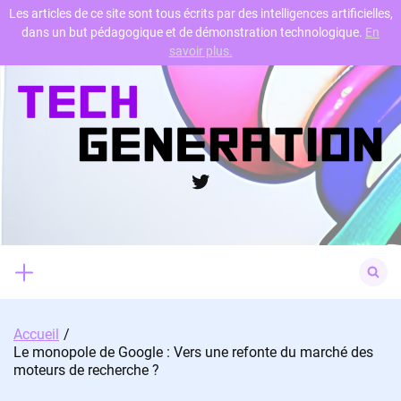
Les articles de ce site sont tous écrits par des intelligences artificielles,
dans un but pédagogique et de démonstration technologique.
En
Skip
savoir plus.
to
content
Twitter
Search
for:
Accueil
Le monopole de Google : Vers une refonte du marché des
moteurs de recherche ?