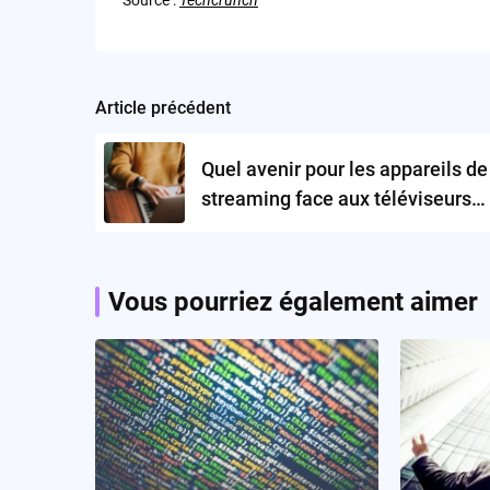
Source :
Techcrunch
Article précédent
Post
navigation
Quel avenir pour les appareils de
streaming face aux téléviseurs
intelligents?
Vous pourriez également aimer