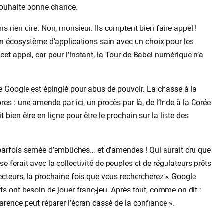
 souhaite bonne chance.
 rien dire. Non, monsieur. Ils comptent bien faire appel !
 un écosystème d’applications sain avec un choix pour les
e cet appel, car pour l’instant, la Tour de Babel numérique n’a
ue Google est épinglé pour abus de pouvoir. La chasse à la
es : une amende par ici, un procès par là, de l’Inde à la Corée
ien être en ligne pour être le prochain sur la liste des
est parfois semée d’embûches… et d’amendes ! Qui aurait cru que
 ferait avec la collectivité de peuples et de régulateurs prêts
ecteurs, la prochaine fois que vous rechercherez « Google
 ont besoin de jouer franc-jeu. Après tout, comme on dit :
rence peut réparer l’écran cassé de la confiance ».