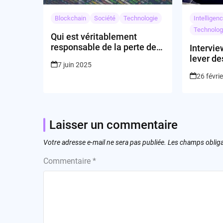
Blockchain
Société
Technologie
Intelligenc
Technolog
Qui est véritablement
responsable de la perte des
Intervie
données chez KiranaPro ?
lever de
7 juin 2025
véritabl
26 févri
combatt
Laisser un commentaire
Votre adresse e-mail ne sera pas publiée.
Les champs obliga
Commentaire
*