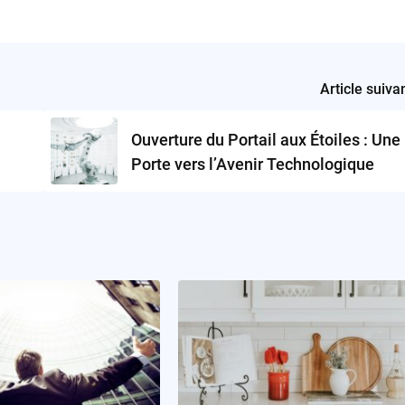
Article suiva
Ouverture du Portail aux Étoiles : Une
Porte vers l’Avenir Technologique