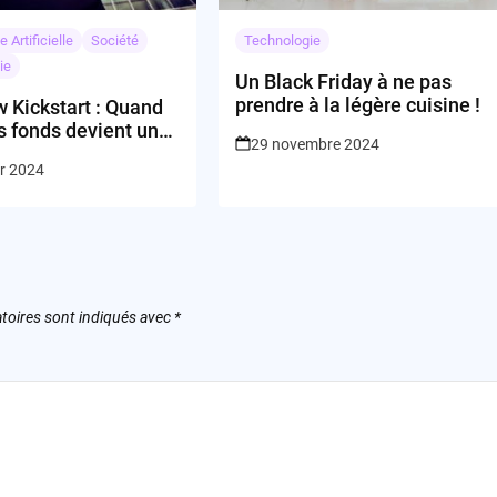
e Artificielle
Société
Technologie
ie
Un Black Friday à ne pas
prendre à la légère cuisine !
w Kickstart : Quand
s fonds devient un
29 novembre 2024
e parcours du
er 2024
ant
toires sont indiqués avec
*