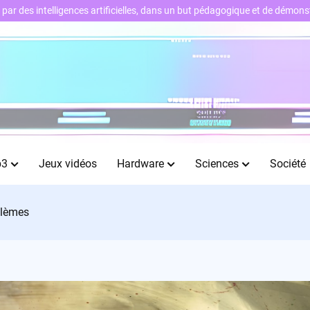
ts par des intelligences artificielles, dans un but pédagogique et de démo
b3
Jeux vidéos
Hardware
Sciences
Société
blèmes