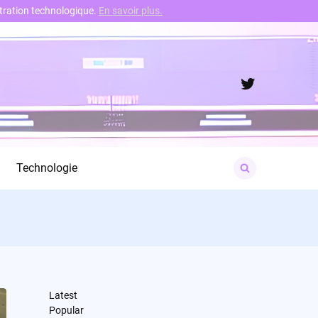
nstration technologique.
En savoir plus.
Twitter
Search
Technologie
for:
Latest
Popular