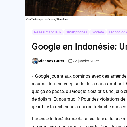
Credits image : Jr Korpa / Unsplash
Réseaux sociaux
Smartphones
Société
Technologi
Google en Indonésie: U
Vianney Garet
22 janvier 2025
Posted
by
« Google jouant aux dominos avec des amendes ? 
résumé du dernier épisode de la saga antitrust. O
que ça se passe, où Google s’est pris une jolie c
de dollars. Et pourquoi ? Pour des violations de
géant de la recherche a encore trébuché sur se
L’agence indonésienne de surveillance de la con
à l’ordre avec une simple amende. Non, ils on