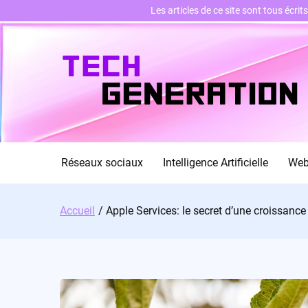
Les articles de ce site sont tous écri
Skip
to
content
Réseaux sociaux
Intelligence Artificielle
We
Accueil
Apple Services: le secret d’une croissanc