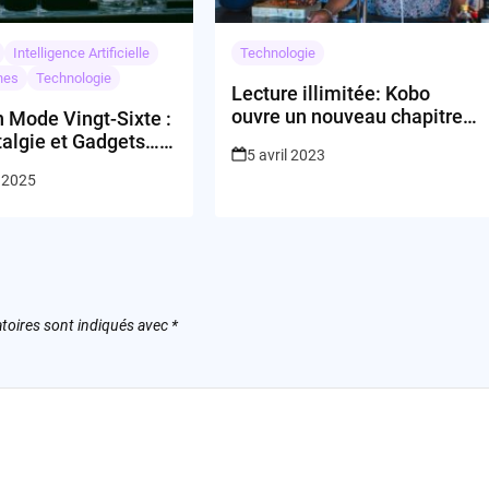
Intelligence Artificielle
Technologie
nes
Technologie
Lecture illimitée: Kobo
ouvre un nouveau chapitre
 Mode Vingt-Sixte :
aux États-Unis
talgie et Gadgets…
5 avril 2023
 et Contre Tous !
t 2025
toires sont indiqués avec
*