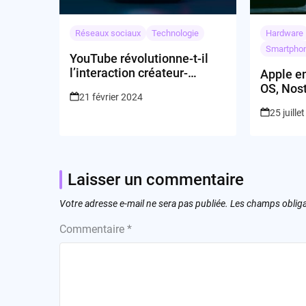
Réseaux sociaux
Technologie
Hardware
Smartpho
YouTube révolutionne-t-il
l’interaction créateur-
Apple en
audience sur TV ?
OS, Nos
21 février 2024
en Verre
25 juille
Laisser un commentaire
Votre adresse e-mail ne sera pas publiée.
Les champs obliga
Commentaire
*