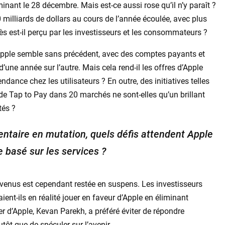
minant le 28 décembre. Mais est-ce aussi rose qu’il n’y paraît ?
milliards de dollars au cours de l’année écoulée, avec plus
 est-il perçu par les investisseurs et les consommateurs ?
’Apple semble sans précédent, avec des comptes payants et
ne année sur l’autre. Mais cela rend-il les offres d’Apple
ndance chez les utilisateurs ? En outre, des initiatives telles
de Tap to Pay dans 20 marchés ne sont-elles qu’un brillant
tés ?
ntaire en mutation, quels défis attendent Apple
basé sur les services ?
evenus est cependant restée en suspens. Les investisseurs
ient-ils en réalité jouer en faveur d’Apple en éliminant
er d’Apple, Kevan Parekh, a préféré éviter de répondre
utôt que de spéculer sur l’avenir.