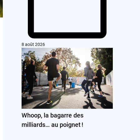
8 août 2026
Whoop, la bagarre des
milliards… au poignet !