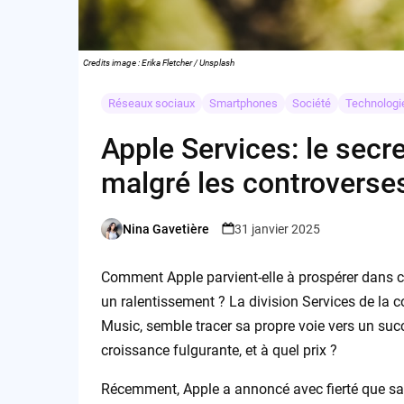
Credits image : Erika Fletcher / Unsplash
Réseaux sociaux
Smartphones
Société
Technologi
Apple Services: le secr
malgré les controverse
Nina Gavetière
31 janvier 2025
Posted
by
Comment Apple parvient-elle à prospérer dans c
un ralentissement ? La division Services de la co
Music, semble tracer sa propre voie vers un succ
croissance fulgurante, et à quel prix ?
Récemment, Apple a annoncé avec fierté que sa b