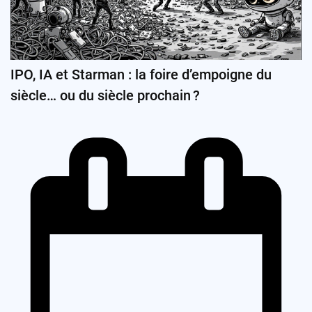
IPO, IA et Starman : la foire d’empoigne du
siècle… ou du siècle prochain ?