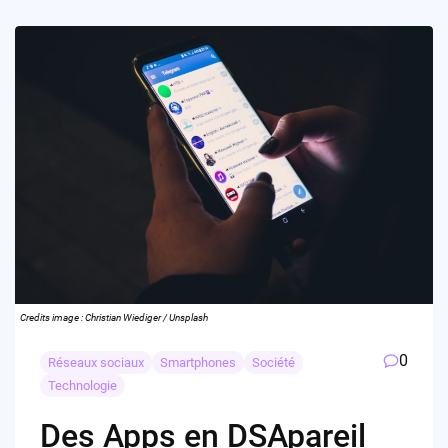
Credits image : Christian Wiediger / Unsplash
0
Réseaux sociaux
Smartphones
Société
Technologie
Des Apps en DSApareil