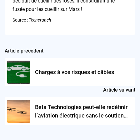
décidait de cueillir des roses, il construirait une
fusée pour les cueillir sur Mars !
Source :
Techcrunch
Article précédent
Post
navigation
Chargez à vos risques et câbles
Article suivant
Beta Technologies peut-elle redéfinir
l’aviation électrique sans le soutien
des capitaux-risqueurs ?