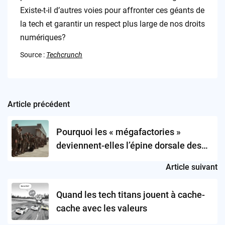
Existe-t-il d’autres voies pour affronter ces géants de
la tech et garantir un respect plus large de nos droits
numériques?
Source :
Techcrunch
Article précédent
Post
navigation
Pourquoi les « mégafactories »
deviennent-elles l’épine dorsale des
technologies de défense?
Article suivant
Quand les tech titans jouent à cache-
cache avec les valeurs