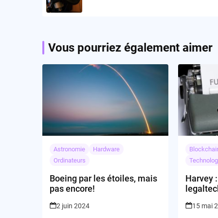
Vous pourriez également aimer
Astronomie
Hardware
Blockchai
Ordinateurs
Technolog
Boeing par les étoiles, mais
Harvey :
pas encore!
legaltec
spéculat
2 juin 2024
15 mai 