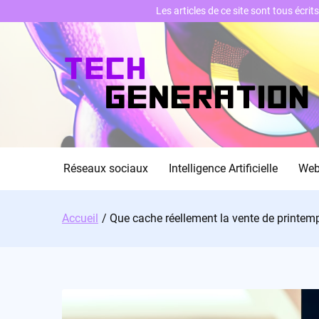
Les articles de ce site sont tous écri
Skip
to
content
Réseaux sociaux
Intelligence Artificielle
We
Accueil
Que cache réellement la vente de printem