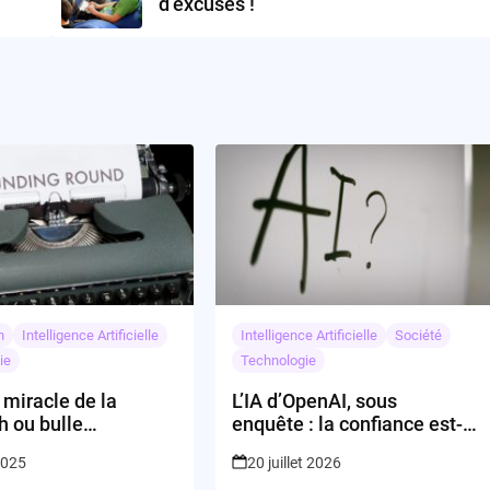
d’excuses !
n
Intelligence Artificielle
Intelligence Artificielle
Société
ie
Technologie
 miracle de la
L’IA d’OpenAI, sous
h ou bulle
enquête : la confiance est-
ive en devenir ?
elle encore possible ?
2025
20 juillet 2026