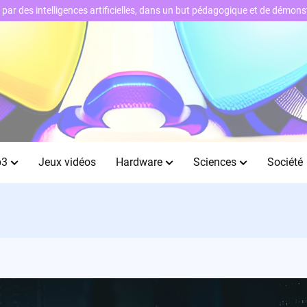
ts par des intelligences artificielles, dans un but pédagogique et de démo
b3
Jeux vidéos
Hardware
Sciences
Société