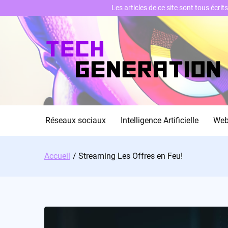
Les articles de ce site sont tous écri
Skip
to
content
Réseaux sociaux
Intelligence Artificielle
We
Accueil
Streaming Les Offres en Feu!