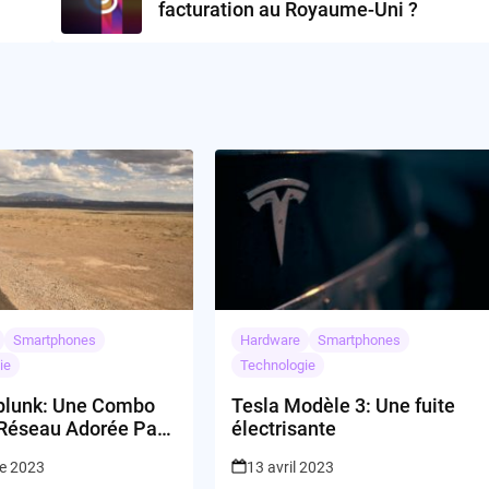
facturation au Royaume-Uni ?
Smartphones
Hardware
Smartphones
ie
Technologie
plunk: Une Combo
Tesla Modèle 3: Une fuite
Réseau Adorée Par
électrisante
s, mais Frileusement
re 2023
13 avril 2023
ie Par D’autres :