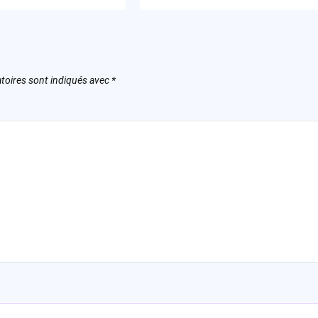
e la Bosse Des
toires sont indiqués avec
*