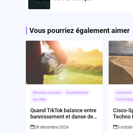
Vous pourriez également aimer
Réseaux sociaux
Smartphones
Hardware
Société
Technolog
Quand TikTok balance entre
Cisco-S
bannissement et danse de
Techno 
joie
Certain
28 décembre 2024
5 octob
Accueill