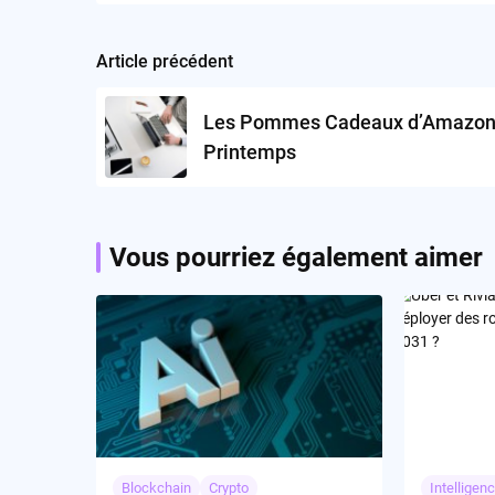
Article précédent
Post
navigation
Les Pommes Cadeaux d’Amazo
Printemps
Vous pourriez également aimer
Blockchain
Crypto
Intelligenc