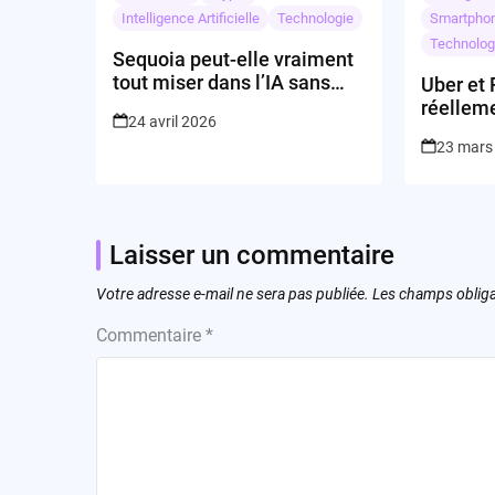
Intelligence Artificielle
Technologie
Smartpho
Technolog
Sequoia peut-elle vraiment
tout miser dans l’IA sans
Uber et 
perdre son âme ?
réellem
24 avril 2026
robotaxi
23 mars
d’ici 20
Laisser un commentaire
Votre adresse e-mail ne sera pas publiée.
Les champs obliga
Commentaire
*