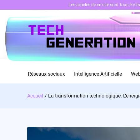
Les articles de ce site sont tous écri
Skip
to
content
Réseaux sociaux
Intelligence Artificielle
We
Accueil
La transformation technologique: L’énergie