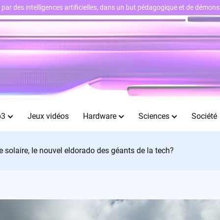
ts par des intelligences artificielles, dans un but pédagogique et de démo
b3
Jeux vidéos
Hardware
Sciences
Société
 solaire, le nouvel eldorado des géants de la tech?