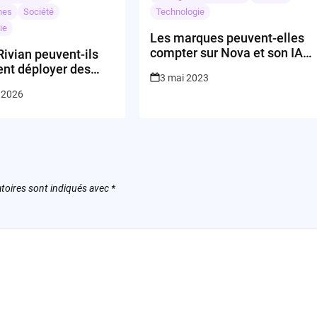
nes
Société
Technologie
ie
Les marques peuvent-elles
compter sur Nova et son IA
Rivian peuvent-ils
pour protéger leur identité ?
ent déployer des
3 mai 2023
s à grande échelle
 2026
31 ?
toires sont indiqués avec
*