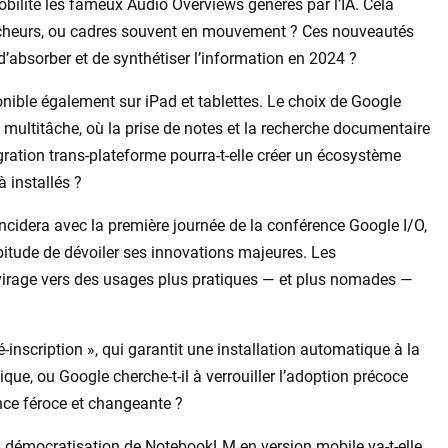
obilité les fameux Audio Overviews générés par l’IA. Cela
 chercheurs, ou cadres souvent en mouvement ? Ces nouveautés
’absorber et de synthétiser l’information en 2024 ?
onible également sur iPad et tablettes. Le choix de Google
nt multitâche, où la prise de notes et la recherche documentaire
gration trans-plateforme pourra-t-elle créer un écosystème
 installés ?
ncidera avec la première journée de la conférence Google I/O,
bitude de dévoiler ses innovations majeures. Les
n virage vers des usages plus pratiques — et plus nomades —
inscription », qui garantit une installation automatique à la
gique, ou Google cherche-t-il à verrouiller l’adoption précoce
nce féroce et changeante ?
la démocratisation de NotebookLM en version mobile va-t-elle