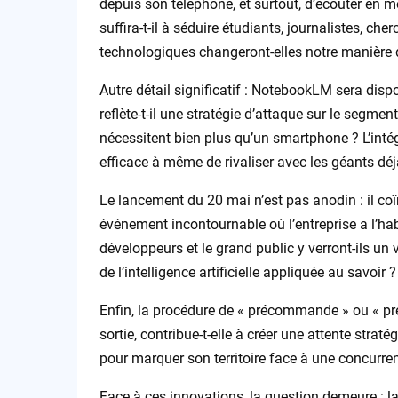
depuis son téléphone, et surtout, d’écouter en m
suffira-t-il à séduire étudiants, journalistes,
technologiques changeront-elles notre manière d
Autre détail significatif : NotebookLM sera disp
reflète-t-il une stratégie d’attaque sur le segme
nécessitent bien plus qu’un smartphone ? L’inté
efficace à même de rivaliser avec les géants déjà
Le lancement du 20 mai n’est pas anodin : il coï
événement incontournable où l’entreprise a l’ha
développeurs et le grand public y verront-ils u
de l’intelligence artificielle appliquée au savoir ?
Enfin, la procédure de « précommande » ou « pré-
sortie, contribue-t-elle à créer une attente straté
pour marquer son territoire face à une concurre
Face à ces innovations, la question demeure : 