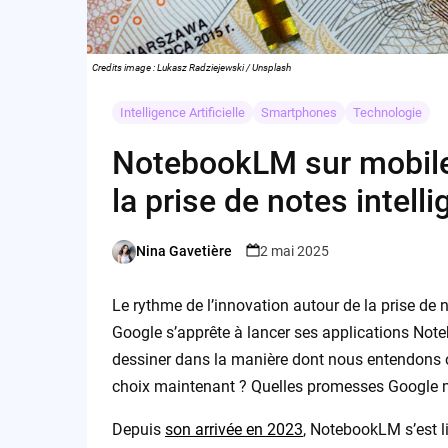
Credits image : Lukasz Radziejewski / Unsplash
Intelligence Artificielle
Smartphones
Technologie
NotebookLM sur mobile :
la prise de notes intell
Nina Gavetière
2 mai 2025
Posted
by
Le rythme de l’innovation autour de la prise de not
Google s’apprête à lancer ses applications No
dessiner dans la manière dont nous entendons o
choix maintenant ? Quelles promesses Google me
Depuis
son arrivée en 2023
, NotebookLM s’est li