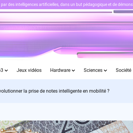
ts par des intelligences artificielles, dans un but pédagogique et de démo
b3
Jeux vidéos
Hardware
Sciences
Société
olutionner la prise de notes intelligente en mobilité ?