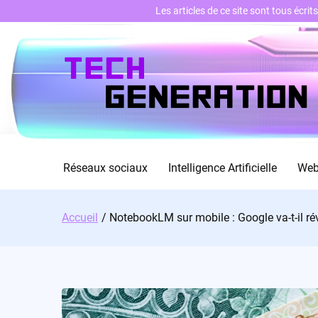
Les articles de ce site sont tous écri
Skip
to
content
Réseaux sociaux
Intelligence Artificielle
We
Accueil
NotebookLM sur mobile : Google va-t-il rév