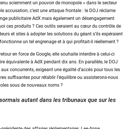
ntenu sciemment un pouvoir de monopole » dans le secteur
le accusation, c’est une attaque frontale : le DOJ réclame
hange publicitaire AdX mais également un désengagement
oi ces produits ? Ces outils seraient au cœur du contrôle de
teurs et sites à adopter les solutions du géant s’ils espéraient
onctionne un tel engrenage et à qui profitait-il réellement ?
retour en force de Google, elle souhaite interdire à celui-ci
aire équivalente à AdX pendant dix ans. En parallèle, le DOJ
 aux concurrents, exigeant une égalité d’accès pour tous les
res suffisantes pour rétablir l’équilibre ou assisterons-nous
oles sous de nouveaux noms ?
sormais autant dans les tribunaux que sur les
e-présidente des affaires réglementaires, Lee-Anne