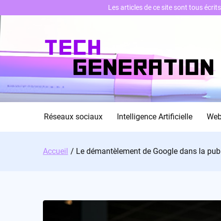
Les articles de ce site sont tous écri
Skip
to
content
Réseaux sociaux
Intelligence Artificielle
We
Accueil
Le démantèlement de Google dans la pub :