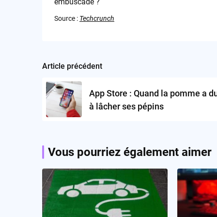
embuscade ?
Source :
Techcrunch
Article précédent
Post
navigation
App Store : Quand la pomme a d
à lâcher ses pépins
Vous pourriez également aimer