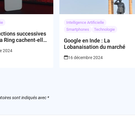
ie
Intelligence Artificielle
Smartphones
Technologie
uctions successives
ra Ring cachent-elles
Google en Inde : La
tégie plus profonde
Lobanaisation du marché
re 2024
16 décembre 2024
toires sont indiqués avec
*