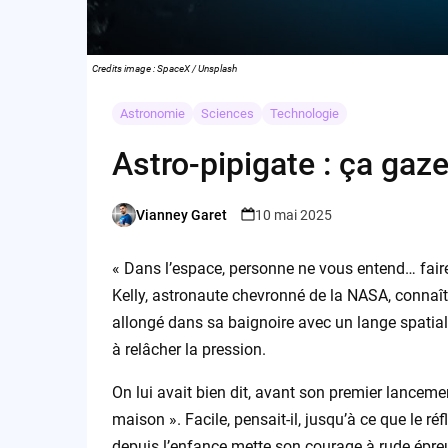
Credits image : SpaceX / Unsplash
Astronomie
Sciences
Technologie
Astro-pipigate : ça ga
Vianney Garet
10 mai 2025
Posted
by
« Dans l’espace, personne ne vous entend… faire
Kelly, astronaute chevronné de la NASA, connaît
allongé dans sa baignoire avec un lange spatial
à relâcher la pression.
On lui avait bien dit, avant son premier lanceme
maison ». Facile, pensait-il, jusqu’à ce que le r
depuis l’enfance mette son courage à rude épreuv