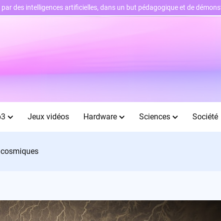
ts par des intelligences artificielles, dans un but pédagogique et de démo
b3
Jeux vidéos
Hardware
Sciences
Société
s cosmiques