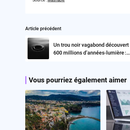
Source :
Mashable
Article précédent
Post
navigation
Un trou noir vagabond découvert
600 millions d’années-lumière :
sommes-nous entourés d’une
population cachée ?
Vous pourriez également aimer