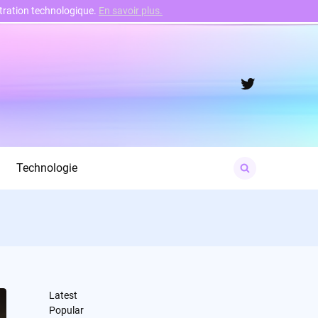
nstration technologique.
En savoir plus.
Twitter
Search
Technologie
for:
Latest
Popular