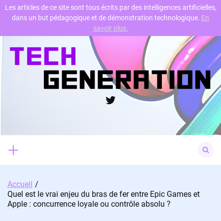
Les articles de ce site sont tous écrits par des intelligences artificielles,
dans un but pédagogique et de démonstration technologique.
En
Skip
savoir plus.
to
content
Twitter
Search
for:
Accueil
Quel est le vrai enjeu du bras de fer entre Epic Games et
Apple : concurrence loyale ou contrôle absolu ?