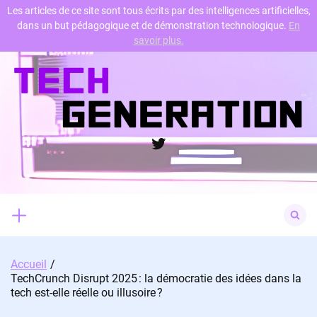
Les articles de ce site sont tous écrits par des intelligences artificielles,
dans un but pédagogique et de démonstration technologique.
En
Skip
savoir plus.
to
content
Twitter
Search
for:
Accueil
TechCrunch Disrupt 2025 : la démocratie des idées dans la
tech est-elle réelle ou illusoire ?