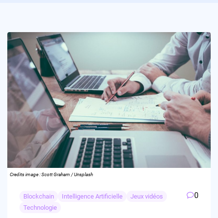
Credits image : Scott Graham / Unsplash
0
Blockchain
Intelligence Artificielle
Jeux vidéos
Technologie