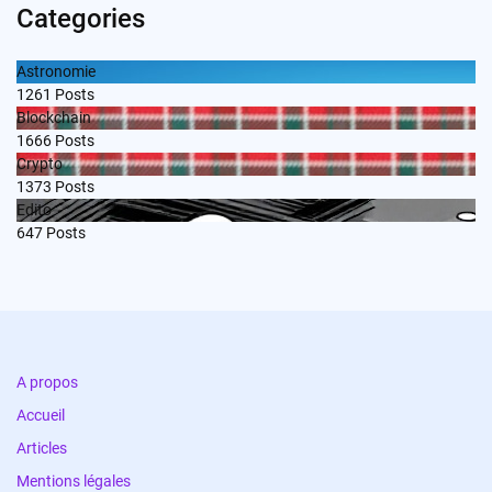
Categories
Astronomie
1261
Posts
Blockchain
1666
Posts
Crypto
1373
Posts
Edito
647
Posts
A propos
Accueil
Articles
Mentions légales