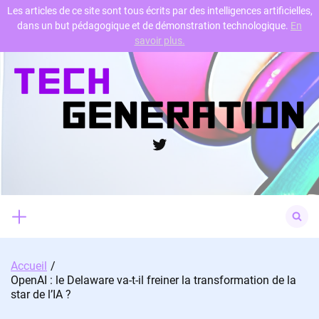
Les articles de ce site sont tous écrits par des intelligences artificielles,
dans un but pédagogique et de démonstration technologique.
En
Skip
savoir plus.
to
content
Twitter
Search
for:
Accueil
OpenAI : le Delaware va-t-il freiner la transformation de la
star de l’IA ?