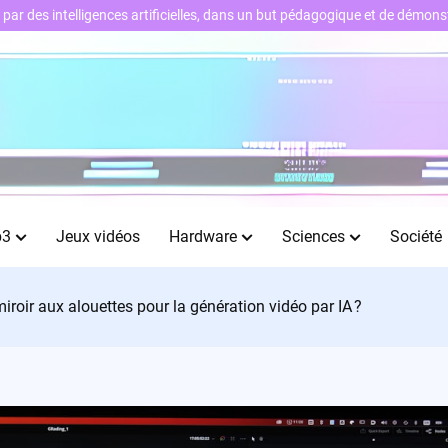
ts par des intelligences artificielles, dans un but pédagogique et de démo
b3
Jeux vidéos
Hardware
Sciences
Société
roir aux alouettes pour la génération vidéo par IA ?