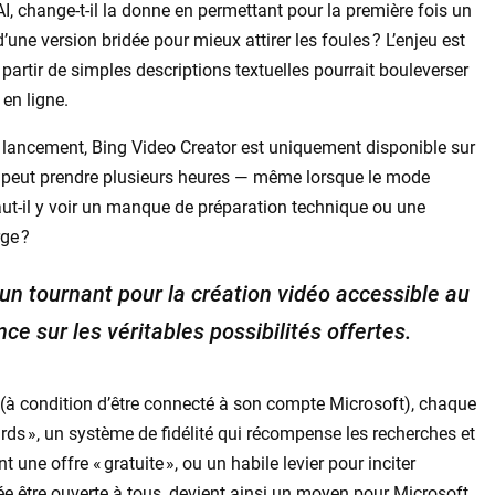
AI, change-t-il la donne en permettant pour la première fois un
’une version bridée pour mieux attirer les foules ? L’enjeu est
à partir de simples descriptions textuelles pourrait bouleverser
en ligne.
 lancement, Bing Video Creator est uniquement disponible sur
os peut prendre plusieurs heures — même lorsque le mode
aut-il y voir un manque de préparation technique ou une
ge ?
un tournant pour la création vidéo accessible au
ce sur les véritables possibilités offertes.
 (à condition d’être connecté à son compte Microsoft), chaque
ds », un système de fidélité qui récompense les recherches et
 une offre « gratuite », ou un habile levier pour inciter
ée être ouverte à tous, devient ainsi un moyen pour Microsoft