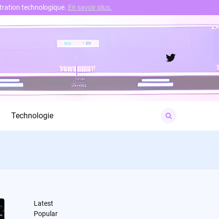
nstration technologique.
En savoir plus.
Twitter
Search
Technologie
for:
Latest
Popular