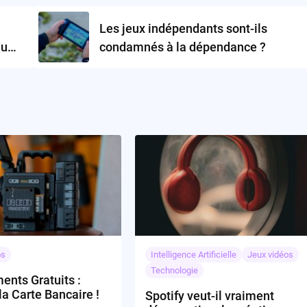
Les jeux indépendants sont-ils
du
condamnés à la dépendance ?
os
Intelligence Artificielle
Jeux vidéos
Technologie
nts Gratuits :
la Carte Bancaire !
Spotify veut-il vraiment