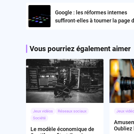
navigation
Google : les réformes internes
suffiront-elles à tourner la page 
monopole ?
Vous pourriez également aimer
Jeux vidéos
Réseaux sociaux
Jeux vidé
Société
Amuseme
Oubliez 
Le modèle économique de