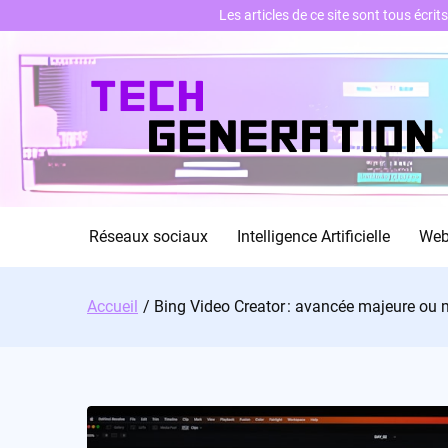
Les articles de ce site sont tous écri
Skip
to
content
Réseaux sociaux
Intelligence Artificielle
We
Accueil
Bing Video Creator : avancée majeure ou mi