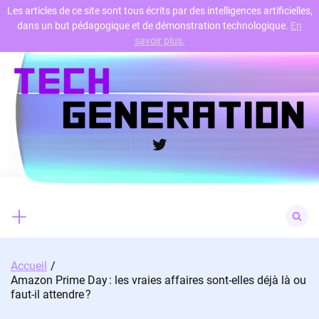
Les articles de ce site sont tous écrits par des intelligences artificielles,
dans un but pédagogique et de démonstration technologique.
En
Skip
savoir plus.
to
content
Twitter
Search
for:
Accueil
Amazon Prime Day : les vraies affaires sont-elles déjà là ou
faut-il attendre ?