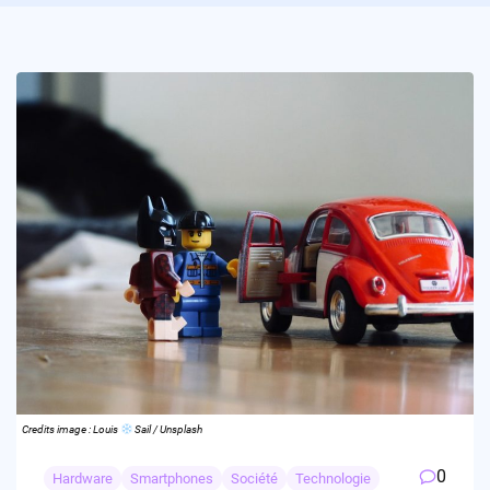
Credits image : Louis
Sail / Unsplash
0
Hardware
Smartphones
Société
Technologie