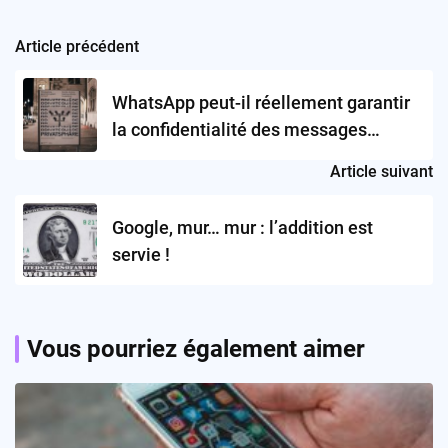
Article précédent
Post
navigation
WhatsApp peut-il réellement garantir
la confidentialité des messages
résumés par l’IA de Meta ?
Article suivant
Google, mur… mur : l’addition est
servie !
Vous pourriez également aimer