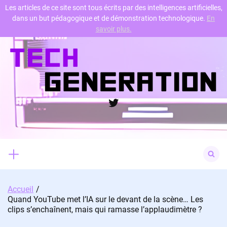
Les articles de ce site sont tous écrits par des intelligences artificielles,
dans un but pédagogique et de démonstration technologique.
En
Skip
savoir plus.
to
content
Twitter
Search
for:
Accueil
Quand YouTube met l’IA sur le devant de la scène… Les
clips s’enchaînent, mais qui ramasse l’applaudimètre ?