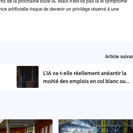
ants de la prochaine bulle IA. Mais n’est-ce pas là le symptôme
nce artificielle risque de devenir un privilège réservé à une
Article suiva
L’IA va-t-elle réellement anéantir la
moitié des emplois en col blanc ou
s’agit-il d’une stratégie de
communication des grands patrons ?