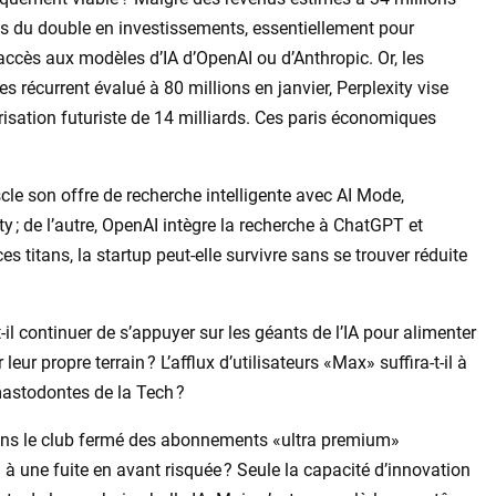
rès du double en investissements, essentiellement pour
’accès aux modèles d’IA d’OpenAI ou d’Anthropic. Or, les
res récurrent évalué à 80 millions en janvier, Perplexity vise
risation futuriste de 14 milliards. Ces paris économiques
cle son offre de recherche intelligente avec AI Mode,
y ; de l’autre, OpenAI intègre la recherche à ChatGPT et
s titans, la startup peut-elle survivre sans se trouver réduite
il continuer de s’appuyer sur les géants de l’IA pour alimenter
eur propre terrain ? L’afflux d’utilisateurs «Max» suffira-t-il à
mastodontes de la Tech ?
dans le club fermé des abonnements «ultra premium»
 à une fuite en avant risquée ? Seule la capacité d’innovation