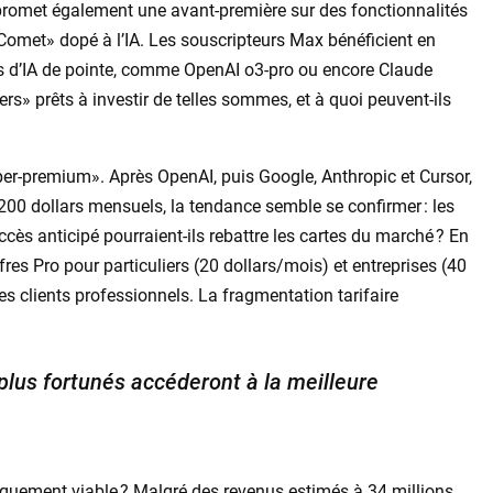
e promet également une avant-première sur des fonctionnalités
«Comet» dopé à l’IA. Les souscripteurs Max bénéficient en
es d’IA de pointe, comme OpenAI o3-pro ou encore Claude
s» prêts à investir de telles sommes, et à quoi peuvent-ils
per-premium». Après OpenAI, puis Google, Anthropic et Cursor,
200 dollars mensuels, la tendance semble se confirmer : les
cès anticipé pourraient-ils rebattre les cartes du marché ? En
fres Pro pour particuliers (20 dollars/mois) et entreprises (40
es clients professionnels. La fragmentation tarifaire
plus fortunés accéderont à la meilleure
miquement viable ? Malgré des revenus estimés à 34 millions