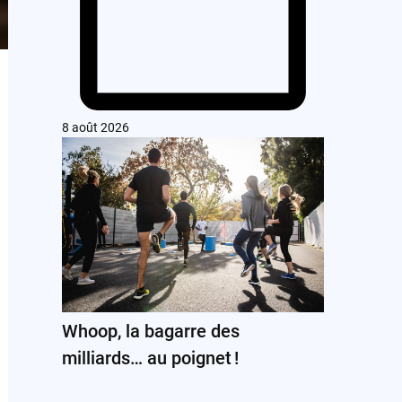
8 août 2026
Whoop, la bagarre des
milliards… au poignet !