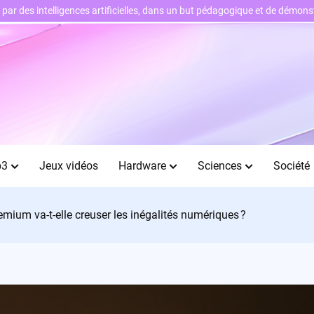
ts par des intelligences artificielles, dans un but pédagogique et de démo
b3
Jeux vidéos
Hardware
Sciences
Société
mium va-t-elle creuser les inégalités numériques ?