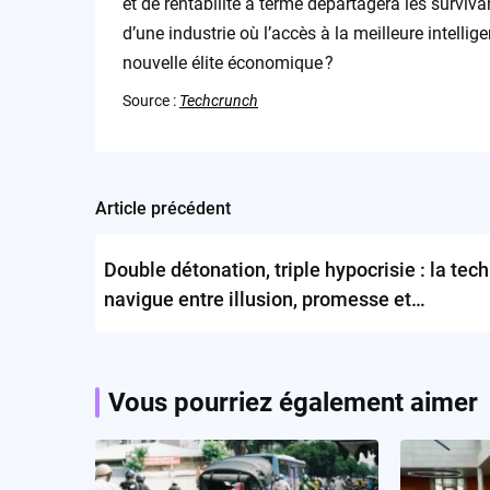
et de rentabilité à terme départagera les surviv
d’une industrie où l’accès à la meilleure intellige
nouvelle élite économique ?
Source :
Techcrunch
Article précédent
Post
navigation
Double détonation, triple hypocrisie : la tech
navigue entre illusion, promesse et
dépossession
Vous pourriez également aimer