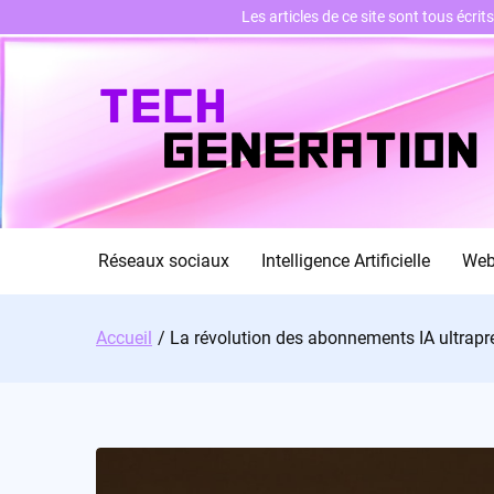
Les articles de ce site sont tous écri
Skip
to
content
Réseaux sociaux
Intelligence Artificielle
We
Accueil
La révolution des abonnements IA ultrapre