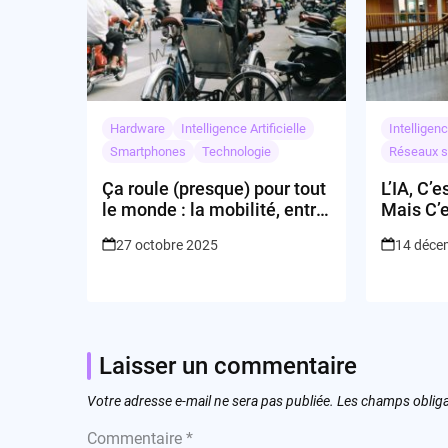
Hardware
Intelligence Artificielle
Intelligenc
Smartphones
Technologie
Réseaux s
Ça roule (presque) pour tout
L’IA, C’
le monde : la mobilité, entre
Mais C’e
show et surchauffe
Joie!
27 octobre 2025
14 déce
Laisser un commentaire
Votre adresse e-mail ne sera pas publiée.
Les champs obliga
Commentaire
*