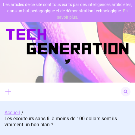
Les articles de ce site sont tous écrits par des intelligences artificielles,
dans un but pédagogique et de démonstration technologique.
En
Skip
savoir plus.
to
content
Twitter
Search
for:
Accueil
Les écouteurs sans fil à moins de 100 dollars sont-ils
vraiment un bon plan ?