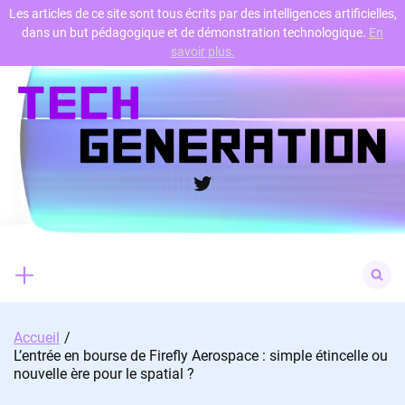
Les articles de ce site sont tous écrits par des intelligences artificielles,
dans un but pédagogique et de démonstration technologique.
En
Skip
savoir plus.
to
content
Twitter
Search
for:
Accueil
L’entrée en bourse de Firefly Aerospace : simple étincelle ou
nouvelle ère pour le spatial ?