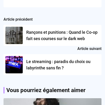
Article précédent
Post
navigation
Rançons et punitions : Quand le Co-op
fait ses courses sur le dark web
Article suivant
Le streaming : paradis du choix ou
labyrinthe sans fin ?
Vous pourriez également aimer