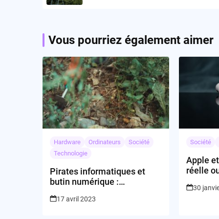
Vous pourriez également aimer
Hardware
Ordinateurs
Société
Société
Technologie
Apple et
réelle o
Pirates informatiques et
butin numérique :
30 janvi
CommScope dans la
17 avril 2023
tourmente !