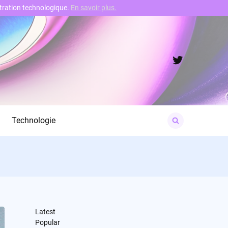
nstration technologique.
En savoir plus.
Twitter
Search
Technologie
for:
Latest
Popular