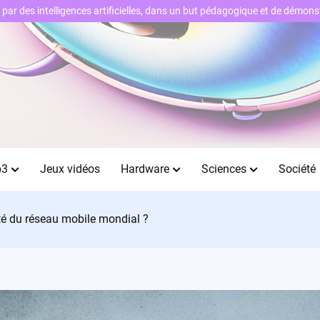
ts par des intelligences artificielles, dans un but pédagogique et de démo
b3
Jeux vidéos
Hardware
Sciences
Société
ité du réseau mobile mondial ?