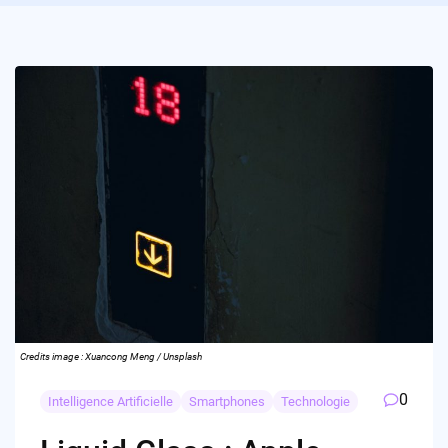
Credits image : Xuancong Meng / Unsplash
0
Intelligence Artificielle
Smartphones
Technologie