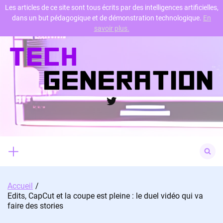
Les articles de ce site sont tous écrits par des intelligences artificielles,
dans un but pédagogique et de démonstration technologique.
En
Skip
savoir plus.
to
content
Twitter
Search
for:
Accueil
Edits, CapCut et la coupe est pleine : le duel vidéo qui va
faire des stories